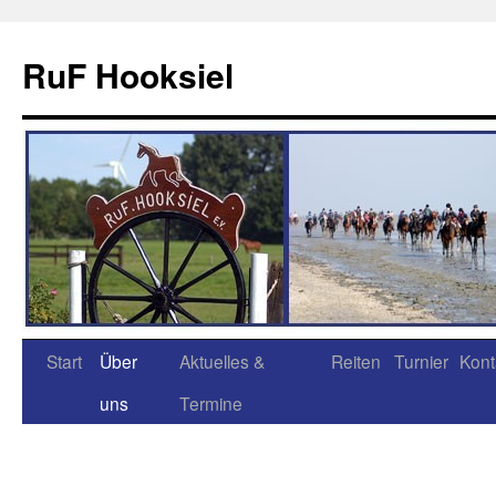
RuF Hooksiel
Start
Über
Aktuelles &
Reiten
Turnier
Kont
uns
Termine