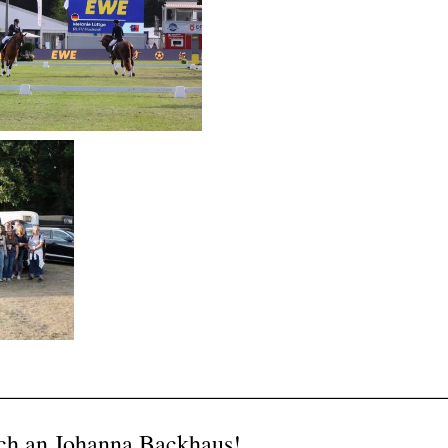
______________________________________
ch an Johanna Backhaus!